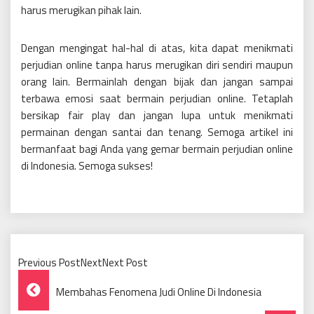
harus merugikan pihak lain.
Dengan mengingat hal-hal di atas, kita dapat menikmati
perjudian online tanpa harus merugikan diri sendiri maupun
orang lain. Bermainlah dengan bijak dan jangan sampai
terbawa emosi saat bermain perjudian online. Tetaplah
bersikap fair play dan jangan lupa untuk menikmati
permainan dengan santai dan tenang. Semoga artikel ini
bermanfaat bagi Anda yang gemar bermain perjudian online
di Indonesia. Semoga sukses!
Previous PostNextNext Post
Membahas Fenomena Judi Online Di Indonesia