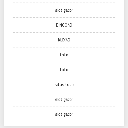
slot gacor
BINGO4D
KLIX4D
toto
toto
situs toto
slot gacor
slot gacor