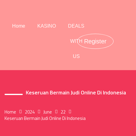
Home
KASINO
DEALS
Register
WITH
US
Keseruan Bermain Judi Online Di Indonesia
Home
2024
June
22
Keseruan Bermain Judi Online Di Indonesia