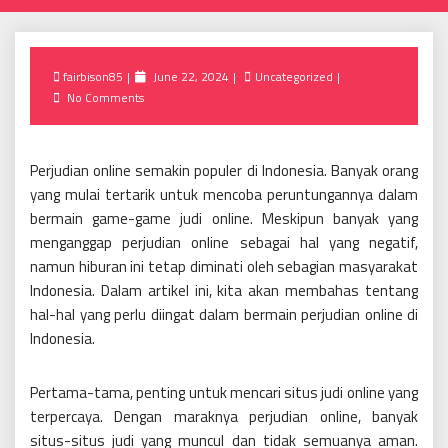
fairbison85
June 22, 2024
Uncategorized
No Comments
Perjudian online semakin populer di Indonesia. Banyak orang
yang mulai tertarik untuk mencoba peruntungannya dalam
bermain game-game judi online. Meskipun banyak yang
menganggap perjudian online sebagai hal yang negatif,
namun hiburan ini tetap diminati oleh sebagian masyarakat
Indonesia. Dalam artikel ini, kita akan membahas tentang
hal-hal yang perlu diingat dalam bermain perjudian online di
Indonesia.
Pertama-tama, penting untuk mencari situs judi online yang
terpercaya. Dengan maraknya perjudian online, banyak
situs-situs judi yang muncul dan tidak semuanya aman.